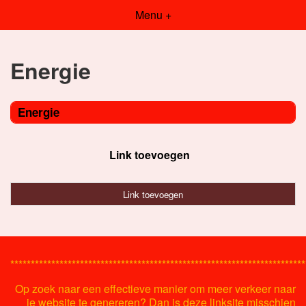
Menu +
Energie
Energie
Link toevoegen
Link toevoegen
************************************************************************
Op zoek naar een effectieve manier om meer verkeer naar
je website te genereren? Dan is deze linksite misschien